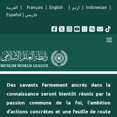
Aller au contenu principal
العربية
|
Français
|
English
|
اردو
|
Indonesian
|
Español
|
فارسي
menu french
Des savants fermement ancrés dans la
connaissance seront bientôt réunis par la
passion commune de la foi, l’ambition
d’actions concrètes et une feuille de route