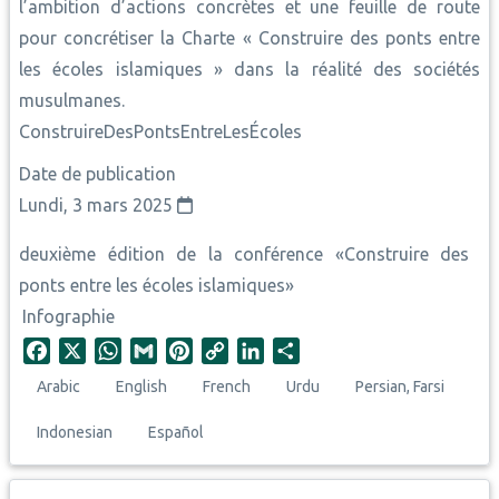
l’ambition d’actions concrètes et une feuille de route
pour concrétiser la Charte « Construire des ponts entre
les écoles islamiques » dans la réalité des sociétés
musulmanes.
ConstruireDesPontsEntreLesÉcoles
Date de publication
Lundi, 3 mars 2025
deuxième édition de la conférence «Construire des
ponts entre les écoles islamiques»
Infographie
F
X
W
G
P
C
L
S
a
h
m
i
o
i
h
Arabic
English
French
Urdu
Persian, Farsi
c
a
a
n
p
n
a
e
t
i
t
y
k
r
Indonesian
Español
b
s
l
e
L
e
e
o
A
r
i
d