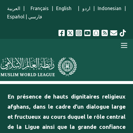
Aller au contenu principal
العربية
|
Français
|
English
|
اردو
|
Indonesian
|
Español
|
فارسي
menu french
En présence de hauts dignitaires religieux
afghans, dans le cadre d’un dialogue large
et fructueux au cours duquel le rôle central
de la Ligue ainsi que la grande confiance