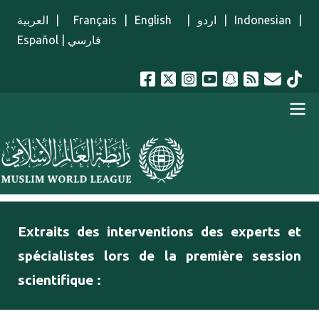
Aller au contenu principal
العربية
|
Français
|
English
|
اردو
|
Indonesian
|
Español
|
فارسي
menu french
Extraits des interventions des experts et
spécialistes lors de la première session
scientifique :