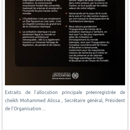
Extraits de l’allocution principale préenregistrée de
cheikh Mohammed Alissa , Secrétaire général, Président
de l’Organisation…