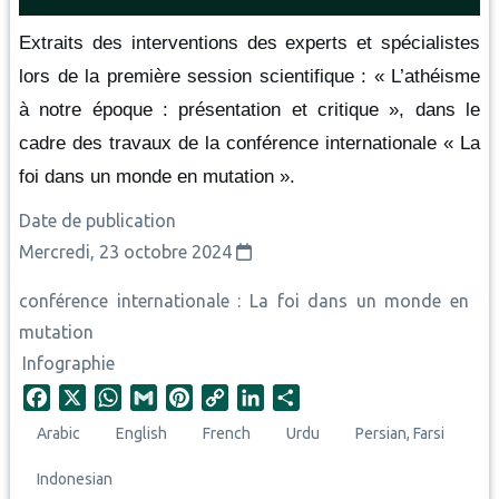
Extraits des interventions des experts et spécialistes 
lors de la première session scientifique : « L’athéisme 
à notre époque : présentation et critique », dans le 
cadre des travaux de la conférence internationale « La 
foi dans un monde en mutation ».
Date de publication
Mercredi, 23 octobre 2024
conférence internationale : La foi dans un monde en
mutation
Infographie
F
X
W
G
P
C
L
S
a
h
m
i
o
i
h
Arabic
English
French
Urdu
Persian, Farsi
c
a
a
n
p
n
a
e
t
i
t
y
k
r
Indonesian