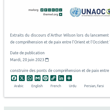
Extraits du discours d’Arthur Wilson lors du lancement d
de compréhension et de paix entre l'Orient et l'Occident 
Date de publication
Mardi, 20 juin 2023
construire des ponts de compréhension et de paix entre l
F
X
W
G
P
C
L
S
a
h
m
i
o
i
h
Arabic
English
French
Urdu
Persian, Farsi
c
a
a
n
p
n
a
e
t
i
t
y
k
r
b
s
l
e
L
e
e
o
A
r
i
d