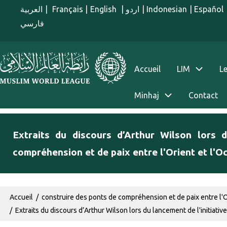
Aller au contenu principal
العربية
|
Français
|
English
|
اردو
|
Indonesian
|
Español
فارسي
menu french
Accueil
LIM
Le
Minhaj
Contact
Extraits du discours d’Arthur Wilson lors 
compréhension et de paix entre l'Orient et l'O
Fil d'Ariane
Accueil
construire des ponts de compréhension et de paix entre l'O
Extraits du discours d’Arthur Wilson lors du lancement de l'initiati