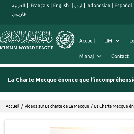
Aller au contenu principal
العربية
|
Français
|
English
|
اردو
|
Indonesian
|
Español
فارسي
menu french
Accueil
LIM
Le
Minhaj
Contact
La Charte Mecque énonce que l’incompréhension
Fil d'Ariane
Accueil
Vidéos sur La charte de La Mecque
La Charte Mecque éno