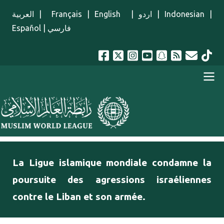
Aller au contenu principal
العربية
|
Français
|
English
|
اردو
|
Indonesian
|
Español
|
فارسي
menu french
La Ligue islamique mondiale condamne la
poursuite des agressions israéliennes
contre le Liban et son armée.