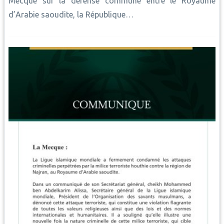
Mecque sur la défense commune entre le Royaume
d’Arabie saoudite, la République…