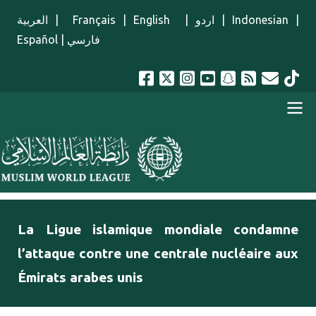
Aller au contenu principal
العربية
|
Français
|
English
|
اردو
|
Indonesian
|
Español
|
فارسي
menu french
La Ligue islamique mondiale condamne
l’attaque contre une centrale nucléaire aux
Émirats arabes unis