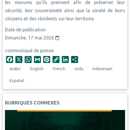
les mesures qu’ils prennent afin de préserver leur
sécurité, leur souveraineté ainsi que la sûreté de leurs
citoyens et des résidents sur leur territoire.
Date de publication
Dimanche, 17 mai 2026
communiqué de presse
F
X
W
G
P
C
L
S
a
h
m
i
o
i
h
Arabic
English
French
Urdu
Indonesian
c
a
a
n
p
n
a
e
t
i
t
y
k
r
Español
b
s
l
e
L
e
e
o
A
r
i
d
o
p
e
n
I
RUBRIQUES CONNEXES
k
p
s
k
n
t