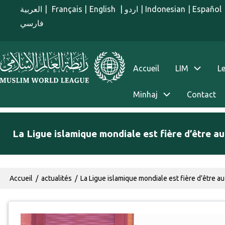
Aller au contenu principal
العربية
|
Français
|
English
|
اردو
|
Indonesian
|
Español
فارسي
menu french
Accueil
LIM
Le
Minhaj
Contact
La Ligue islamique mondiale est fière d’être 
Fil d'Ariane
Accueil
actualités
La Ligue islamique mondiale est fière d’être 