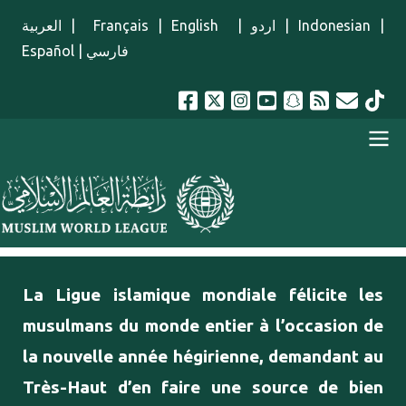
Aller au contenu principal
العربية
|
Français
|
English
|
اردو
|
Indonesian
|
Español
|
فارسي
menu french
La Ligue islamique mondiale félicite les
musulmans du monde entier à l’occasion de
la nouvelle année hégirienne, demandant au
Très-Haut d’en faire une source de bien