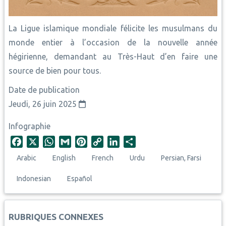
La Ligue islamique mondiale félicite les musulmans du
monde entier à l’occasion de la nouvelle année
hégirienne, demandant au Très-Haut d’en faire une
source de bien pour tous.
Date de publication
Jeudi, 26 juin 2025
Infographie
F
X
W
G
P
C
L
S
a
h
m
i
o
i
h
Arabic
English
French
Urdu
Persian, Farsi
c
a
a
n
p
n
a
e
t
i
t
y
k
r
Indonesian
Español
b
s
l
e
L
e
e
o
A
r
i
d
o
p
e
n
I
RUBRIQUES CONNEXES
k
p
s
k
n