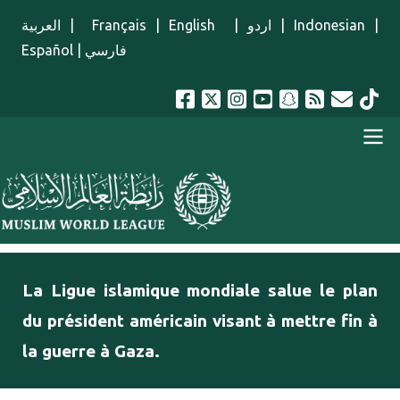
Aller au contenu principal
العربية
|
Français
|
English
|
اردو
|
Indonesian
|
Español
|
فارسي
menu french
La Ligue islamique mondiale salue le plan
du président américain visant à mettre fin à
la guerre à Gaza.