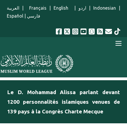
Aller au contenu principal
العربية
|
Français
|
English
|
اردو
|
Indonesian
|
Español
|
فارسي
menu french
Le D. Mohammad Alissa parlant devant
1200 personnalités islamiques venues de
139 pays à la Congrès Charte Mecque