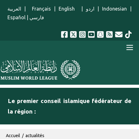
Aller au contenu principal
العربية
|
Français
|
English
|
اردو
|
Indonesian
|
Español
|
فارسي
menu french
Le premier conseil islamique fédérateur de
la région :
Fil d'Ariane
Accueil
actualités