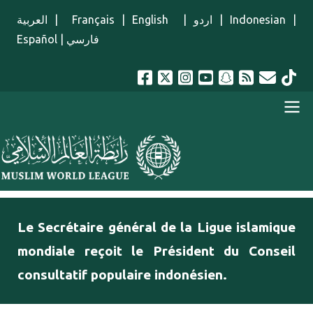
Aller au contenu principal
العربية
|
Français
|
English
|
اردو
|
Indonesian
|
Español
|
فارسي
menu french
Le Secrétaire général de la Ligue islamique
mondiale reçoit le Président du Conseil
consultatif populaire indonésien.