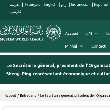
Aller au contenu principal
العربية
|
Français
|
English
|
اردو
|
Indonesian
|
Español
فارسي
menu french
Accueil
LIM
Le
Minhaj
Contact
Le Secrétaire général, président de l'Organis
Sheng-Ping représentant économique et cultur
Fil d'Ariane
Accueil
Entretiens
Le Secrétaire général, président de l'Organi