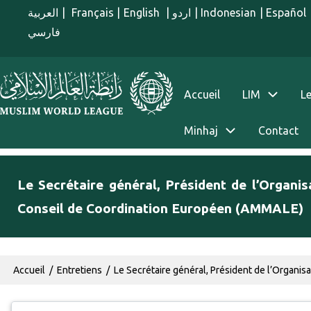
Aller au contenu principal
العربية
|
Français
|
English
|
اردو
|
Indonesian
|
Español
فارسي
menu french
Accueil
LIM
Le
Minhaj
Contact
Le Secrétaire général, Président de l’Organ
Conseil de Coordination Européen (AMMALE)
Fil d'Ariane
Accueil
Entretiens
Le Secrétaire général, Président de l’Organis