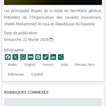
Les principales étapes de la visite du Secrétaire général,
Président de l’Organisation des savants musulmans,
cheikh Mohammed Al-Issa en République du Rwanda:
Date de publication
Dimanche, 22 février 2026
Infographie
F
X
W
G
P
C
L
S
a
h
m
i
o
i
h
Arabic
English
French
Urdu
Persian, Farsi
c
a
a
n
p
n
a
e
t
i
t
y
k
r
Indonesian
Español
b
s
l
e
L
e
e
o
A
r
i
d
o
p
e
n
I
RUBRIQUES CONNEXES
k
p
s
k
n
t