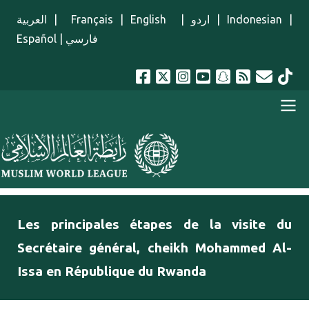
Aller au contenu principal
العربية
|
Français
|
English
|
اردو
|
Indonesian
|
Español
|
فارسي
menu french
Les principales étapes de la visite du
Secrétaire général, cheikh Mohammed Al-
Issa en République du Rwanda