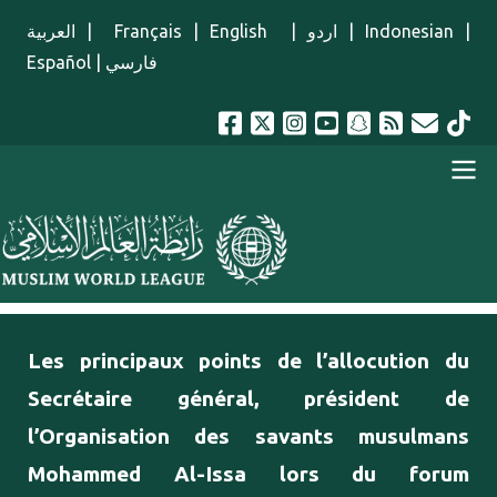
Aller au contenu principal
العربية
|
Français
|
English
|
اردو
|
Indonesian
|
Español
|
فارسي
menu french
Les principaux points de l’allocution du
Secrétaire général, président de
l’Organisation des savants musulmans
Mohammed Al-Issa lors du forum