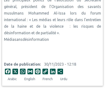
Les principaux points de l’allocution du Secrétaire
général, président de l’Organisation des savants
musulmans Mohammed Al-Issa lors du forum
international : « Les médias et leurs rôle dans l’entretien
de la haine et de la violence : les risques de
désinformation et de partialité ».
Médiasansdésinformation
Date de publication
30/11/2023 - 12:18
F
X
W
G
P
C
L
S
a
h
m
i
o
i
h
Arabic
English
French
Urdu
c
a
a
n
p
n
a
e
t
i
t
y
k
r
b
s
l
e
L
e
e
o
A
r
i
d
o
p
e
n
I