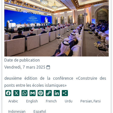
Date de publication
Vendredi, 7 mars 2025
deuxième édition de la conférence «Construire des
ponts entre les écoles islamiques»
F
X
W
G
P
C
L
S
a
h
m
i
o
i
h
Arabic
English
French
Urdu
Persian, Farsi
c
a
a
n
p
n
a
e
t
i
t
y
k
r
Indonesian
Español