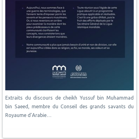
Extraits du discours de cheikh Yussuf bin Muhammad
bin Saeed, membre du Conseil des grands savants du
Royaume d’Arabie…