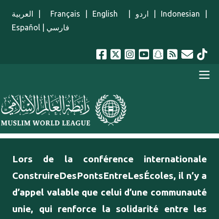
Aller au contenu principal
العربية
|
Français
|
English
|
اردو
|
Indonesian
|
Español
|
فارسي
menu french
Lors de la conférence internationale
ConstruireDesPontsEntreLesÉcoles, il n’y a
d’appel valable que celui d’une communauté
unie, qui renforce la solidarité entre les