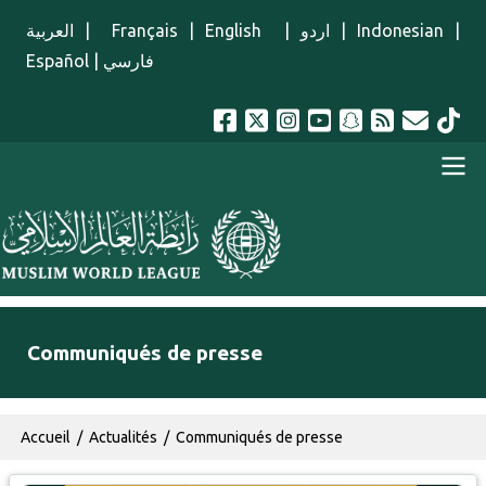
Aller au contenu principal
العربية
|
Français
|
English
|
اردو
|
Indonesian
|
Español
|
فارسي
menu french
Communiqués de presse
Fil d'Ariane
Accueil
Actualités
Communiqués de presse