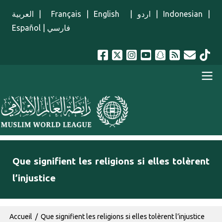
Aller au contenu principal
العربية
|
Français
|
English
|
اردو
|
Indonesian
|
Español
|
فارسي
menu french
Que signifient les religions si elles tolèrent
l’injustice
Fil d'Ariane
Accueil
Que signifient les religions si elles tolèrent l’injustice