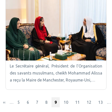
Le Secrétaire général, Président de l'Organisation
des savants musulmans, cheikh Mohammad Alissa
a reçu la Maire de Manchester, Royaume-Uni,…
e page
Page précédente
Page
Page
Page
Page
Page courante
Page
Page
Page
Page
‹‹
…
5
6
7
8
9
10
11
12
13
…