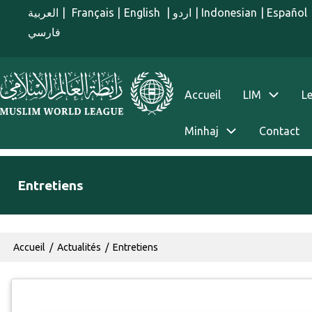
Aller au contenu principal
العربية
|
Français
|
English
|
اردو
|
Indonesian
|
Español
فارسي
menu french
Accueil
LIM
Le
Minhaj
Contact
Entretiens
Fil d'Ariane
Accueil
Actualités
Entretiens