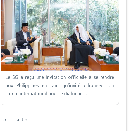
Le SG a reçu une invitation officielle à se rendre
aux Philippines en tant qu'invité d'honneur du
forum international pour le dialogue…
Page suivante
Dernière page
››
Last »