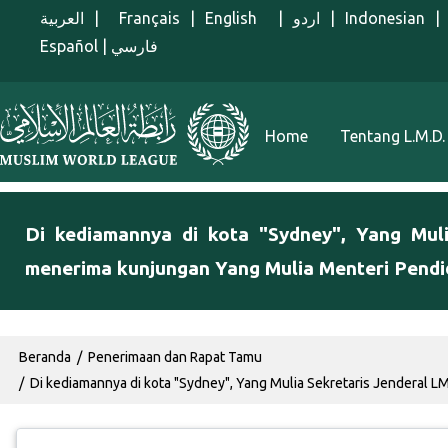
Lompat ke isi utama
العربية
|
Français
|
English
|
اردو
|
Indonesian
|
Español
|
فارسي
Menu Indonesian
Home
Tentang L.M.D.
Di kediamannya di kota "Sydney", Yang Mul
menerima kunjungan Yang Mulia Menteri Pendid
Breadcrumb
Beranda
Penerimaan dan Rapat Tamu
Di kediamannya di kota "Sydney", Yang Mulia Sekretaris Jenderal 