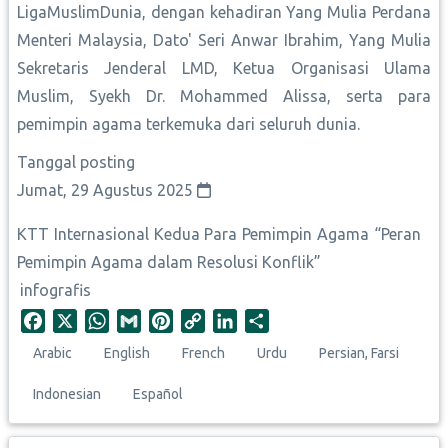
LigaMuslimDunia, dengan kehadiran Yang Mulia Perdana
Menteri Malaysia, Dato' Seri Anwar Ibrahim, Yang Mulia
Sekretaris Jenderal LMD, Ketua Organisasi Ulama
Muslim, Syekh Dr. Mohammed Alissa, serta para
pemimpin agama terkemuka dari seluruh dunia.
Tanggal posting
Jumat, 29 Agustus 2025
KTT Internasional Kedua Para Pemimpin Agama “Peran
Pemimpin Agama dalam Resolusi Konflik”
infografis
F
X
W
G
P
C
L
S
a
h
m
i
o
i
h
Arabic
English
French
Urdu
Persian, Farsi
c
a
a
n
p
n
a
e
t
i
t
y
k
r
Indonesian
Español
b
s
l
e
L
e
e
o
A
r
i
d