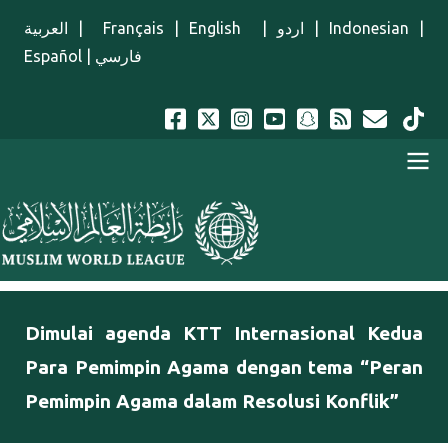
Lompat ke isi utama
العربية
|
Français
|
English
|
اردو
|
Indonesian
|
Español
|
فارسي
Menu Indonesian
Dimulai agenda KTT Internasional Kedua
Para Pemimpin Agama dengan tema “Peran
Pemimpin Agama dalam Resolusi Konflik”