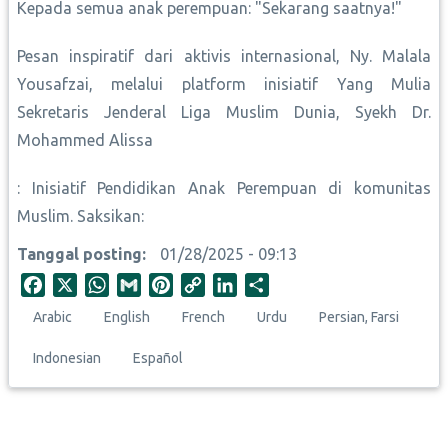
Kepada semua anak perempuan: "Sekarang saatnya!"
Pesan inspiratif dari aktivis internasional, Ny. Malala
Yousafzai, melalui platform inisiatif Yang Mulia
Sekretaris Jenderal Liga Muslim Dunia, Syekh Dr.
Mohammed Alissa
: Inisiatif Pendidikan Anak Perempuan di komunitas
Muslim. Saksikan:
Tanggal posting
01/28/2025 - 09:13
F
X
W
G
P
C
L
S
a
h
m
i
o
i
h
Arabic
English
French
Urdu
Persian, Farsi
c
a
a
n
p
n
a
e
t
i
t
y
k
r
Indonesian
Español
b
s
l
e
L
e
e
o
A
r
i
d
o
p
e
n
I