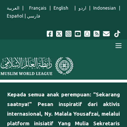
Lompat ke isi utama
العربية
|
Français
|
English
|
اردو
|
Indonesian
|
Español
|
فارسي
Menu Indonesian
Kepada semua anak perempuan: "Sekarang
saatnya!" Pesan inspiratif dari aktivis
internasional, Ny. Malala Yousafzai, melalui
platform inisiatif Yang Mulia Sekretaris