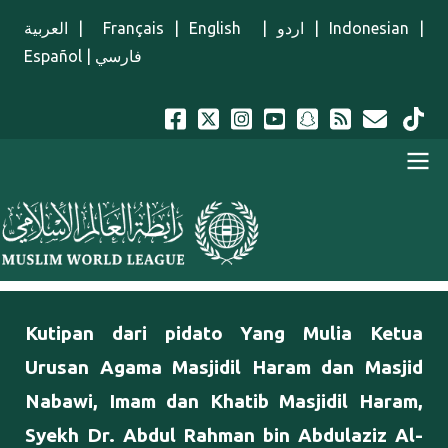
Lompat ke isi utama
العربية
|
Français
|
English
|
اردو
|
Indonesian
|
Español
|
فارسي
Menu Indonesian
Kutipan dari pidato Yang Mulia Ketua
Urusan Agama Masjidil Haram dan Masjid
Nabawi, Imam dan Khatib Masjidil Haram,
Syekh Dr. Abdul Rahman bin Abdulaziz Al-