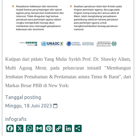
Kutipan dari pidato Yang Mulia Syekh Prof. Dr. Shawky Allam,
Mufti Agung Mesir, pada peluncuran inisiatif "Membangun
Jembatan Pemahaman & Perdamaian antara Timur & Barat", dari
Markas Besar PBB di New York:
Tanggal posting
Minggu, 18 Juni 2023
infografis
F
X
W
G
P
C
L
S
a
h
m
i
o
i
h