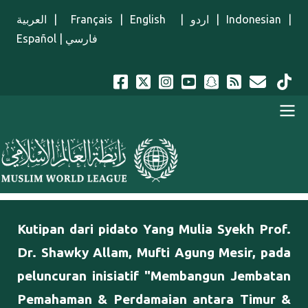
Lompat ke isi utama
العربية
|
Français
|
English
|
اردو
|
Indonesian
|
Español
|
فارسي
Menu Indonesian
Kutipan dari pidato Yang Mulia Syekh Prof.
Dr. Shawky Allam, Mufti Agung Mesir, pada
peluncuran inisiatif "Membangun Jembatan
Pemahaman & Perdamaian antara Timur &