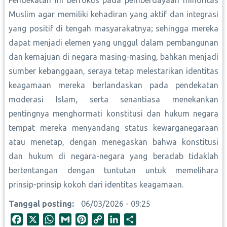
Pendekatan ini berfokus pada pemberdayaan minoritas
Muslim agar memiliki kehadiran yang aktif dan integrasi
yang positif di tengah masyarakatnya; sehingga mereka
dapat menjadi elemen yang unggul dalam pembangunan
dan kemajuan di negara masing-masing, bahkan menjadi
sumber kebanggaan, seraya tetap melestarikan identitas
keagamaan mereka berlandaskan pada pendekatan
moderasi Islam, serta senantiasa menekankan
pentingnya menghormati konstitusi dan hukum negara
tempat mereka menyandang status kewarganegaraan
atau menetap, dengan menegaskan bahwa konstitusi
dan hukum di negara-negara yang beradab tidaklah
bertentangan dengan tuntutan untuk memelihara
prinsip-prinsip kokoh dari identitas keagamaan.
Tanggal posting
06/03/2026 - 09:25
F
X
W
G
P
C
L
S