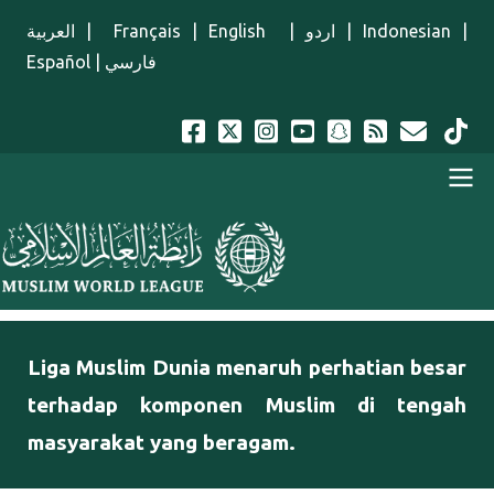
Lompat ke isi utama
العربية
|
Français
|
English
|
اردو
|
Indonesian
|
Español
|
فارسي
Menu Indonesian
Liga Muslim Dunia menaruh perhatian besar
terhadap komponen Muslim di tengah
masyarakat yang beragam.