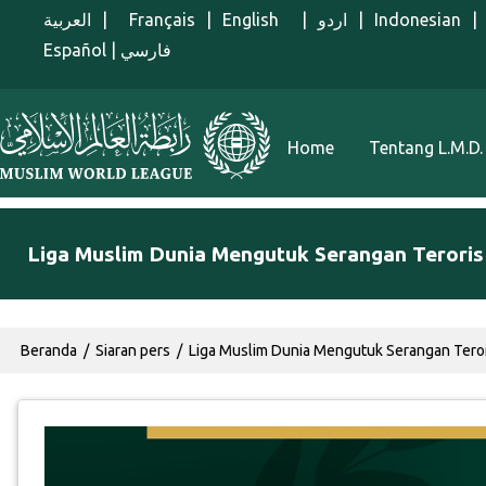
Lompat ke isi utama
العربية
|
Français
|
English
|
اردو
|
Indonesian
|
Español
|
فارسي
Menu Indonesian
Home
Tentang L.M.D.
Liga Muslim Dunia Mengutuk Serangan Teroris 
Breadcrumb
Beranda
Siaran pers
Liga Muslim Dunia Mengutuk Serangan Terori