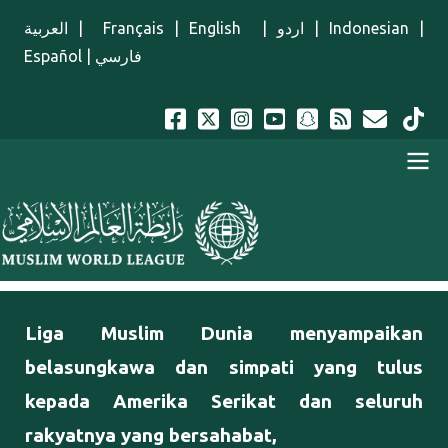
Lompat ke isi utama
العربية
|
Français
|
English
|
اردو
|
Indonesian
|
Español
|
فارسي
Menu Indonesian
Liga Muslim Dunia menyampaikan
belasungkawa dan simpati yang tulus
kepada Amerika Serikat dan seluruh
rakyatnya yang bersahabat,