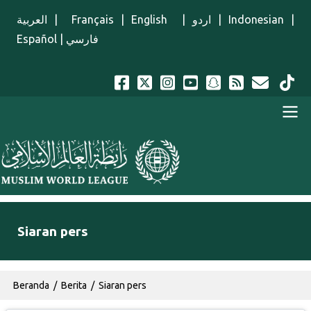
Lompat ke isi utama
العربية
|
Français
|
English
|
اردو
|
Indonesian
|
Español
|
فارسي
Menu Indonesian
Siaran pers
Breadcrumb
Beranda
Berita
Siaran pers