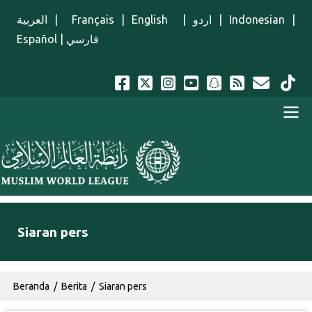
Lompat ke isi utama
العربية
|
Français
|
English
|
اردو
|
Indonesian
|
Español
|
فارسي
Menu Indonesian
Siaran pers
Breadcrumb
Beranda
Berita
Siaran pers