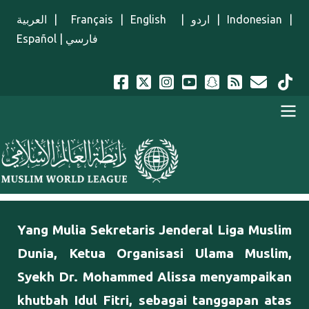
Lompat ke isi utama
العربية
|
Français
|
English
|
اردو
|
Indonesian
|
Español
|
فارسي
Menu Indonesian
Yang Mulia Sekretaris Jenderal Liga Muslim
Dunia, Ketua Organisasi Ulama Muslim,
Syekh Dr. Mohammed Alissa menyampaikan
khutbah Idul Fitri, sebagai tanggapan atas