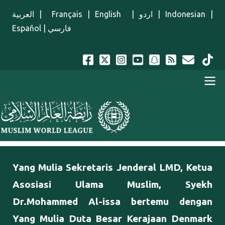
Lompat ke isi utama
العربية
|
Français
|
English
|
اردو
|
Indonesian
|
Español
|
فارسي
Menu Indonesian
Yang Mulia Sekretaris Jenderal LMD, Ketua
Asosiasi Ulama Muslim, Syekh
Dr.Mohammed Al-issa bertemu dengan
Yang Mulia Duta Besar Kerajaan Denmark