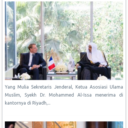
t
Muslim, Syekh Dr. Mohammed Al-Issa menerima di
kantornya di Riyadh,...