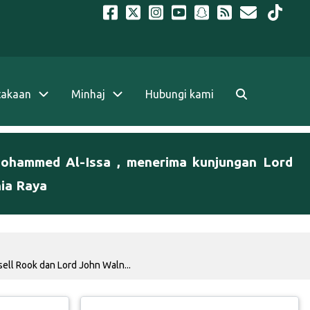
takaan
Minhaj
Hubungi kami
Mohammed Al-Issa , menerima kunjungan Lord
nia Raya
ell Rook dan Lord John Waln...