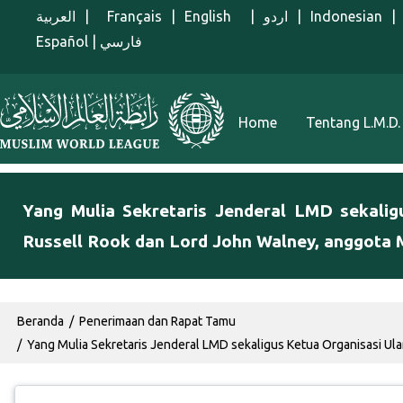
Lompat ke isi utama
العربية
|
Français
|
English
|
اردو
|
Indonesian
|
Español
|
فارسي
Menu Indonesian
Home
Tentang L.M.D.
Yang Mulia Sekretaris Jenderal LMD sekali
Russell Rook dan Lord John Walney, anggota Ma
Breadcrumb
Beranda
Penerimaan dan Rapat Tamu
Yang Mulia Sekretaris Jenderal LMD sekaligus Ketua Organisasi Ul