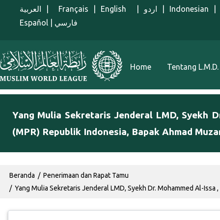
Lompat ke isi utama
العربية
|
Français
|
English
|
اردو
|
Indonesian
|
Español
|
فارسي
Menu Indonesian
Home
Tentang L.M.D.
Yang Mulia Sekretaris Jenderal LMD, Syekh 
(MPR) Republik Indonesia, Bapak Ahmad Muza
Breadcrumb
Beranda
Penerimaan dan Rapat Tamu
Yang Mulia Sekretaris Jenderal LMD, Syekh Dr. Mohammed Al-Issa ,