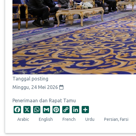
Tanggal posting
Minggu, 24 Mei 2026
Penerimaan dan Rapat Tamu
F
X
W
G
P
C
L
S
a
h
m
i
o
i
h
Arabic
English
French
Urdu
Persian, Farsi
c
a
a
n
p
n
a
e
t
i
t
y
k
r