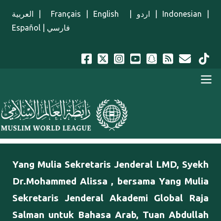
Lompat ke isi utama
العربية
|
Français
|
English
|
اردو
|
Indonesian
|
Español
|
فارسي
Menu Indonesian
Yang Mulia Sekretaris Jenderal LMD, Syekh
Dr.Mohammed Alissa , bersama Yang Mulia
Sekretaris Jenderal Akademi Global Raja
Salman untuk Bahasa Arab, Tuan Abdullah