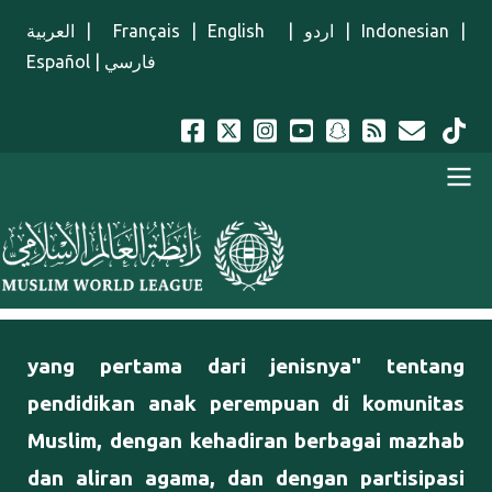
Lompat ke isi utama
العربية
|
Français
|
English
|
اردو
|
Indonesian
|
Español
|
فارسي
Menu Indonesian
yang pertama dari jenisnya" tentang
pendidikan anak perempuan di komunitas
Muslim, dengan kehadiran berbagai mazhab
dan aliran agama, dan dengan partisipasi