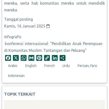
mereka, serta hak komunitas mereka untuk mendidik
mereka.
Tanggal posting
Kamis, 16 Januari 2025
infografis
konferensi internasional: "Pendidikan Anak Perempuan
di Komunitas Muslim: Tantangan dan Peluang"
F
X
W
G
P
C
L
S
a
h
m
i
o
i
h
Arabic
English
French
Urdu
Persian, Farsi
c
a
a
n
p
n
a
e
t
i
t
y
k
r
Indonesian
b
s
l
e
L
e
e
o
A
r
i
d
o
p
e
n
I
TOPIK TERKAIT
k
p
s
k
n
t