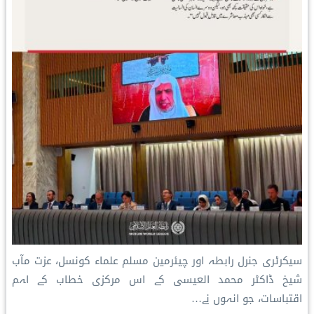
سیکرٹری جنرل رابطہ اور چیئرمین مسلم علماء کونسل، عزت مآب
شیخ ڈاکٹر محمد العیسی کے اس مرکزی خطاب کے اہم
اقتباسات، جو انہوں نے…