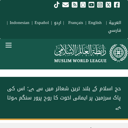
Skip to main conten
العربية
|
Français
English
|
|
اردو
|
Español
|
Indonesian
|
فارسي
menu urd
‫حج اسلام کے بلند ترین شعائر میں سے ہے؛ اس کی
پاک سرزمین پر ایمانی اخوت کا روح پرور سنگم ہوتا
ہے
Breadcrum