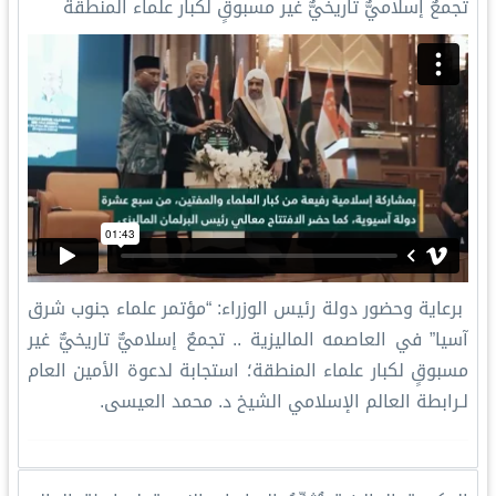
تجمعٌ إسلاميٌّ تاريخيٌّ غير مسبوقٍ لكبار علماء المنطقة
برعاية وحضور دولة رئيس الوزراء: ‏“مؤتمر علماء جنوب شرق
آسيا” في العاصمه الماليزية .. تجمعٌ إسلاميٌّ تاريخيٌّ غير
مسبوقٍ لكبار علماء المنطقة؛ استجابة لدعوة الأمين العام
لـرابطة العالم الإسلامي‬⁩ الشيخ د. محمد العيسى‬⁩.