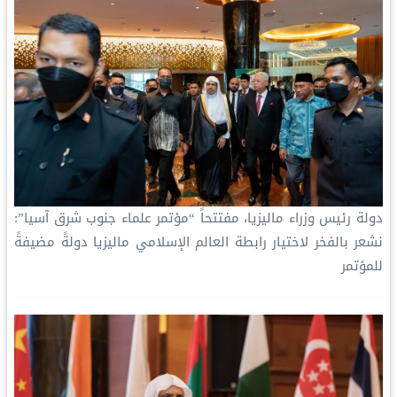
دولة رئيس وزراء ماليزيا، مفتتحاً “مؤتمر علماء جنوب شرق آسيا”:
‏نشعر بالفخر لاختيار رابطة العالم الإسلامي‬⁩ ماليزيا دولةً مضيفةً
للمؤتمر