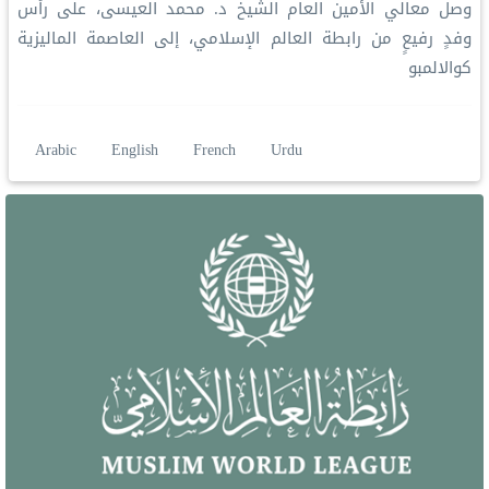
وصل معالي الأمين العام الشيخ د. محمد العيسى‬⁩، على رأس
وفدٍ رفيعٍ من رابطة العالم الإسلامي‬⁩، إلى العاصمة الماليزية
كوالالمبو
Arabic
English
French
Urdu