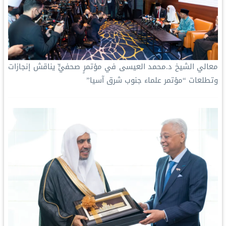
معالي الشيخ د.محمد العيسى‬⁩ في مؤتمرٍ صحفيٍّ يناقش إنجازات
وتطلعات “مؤتمر علماء جنوب شرق آسيا”