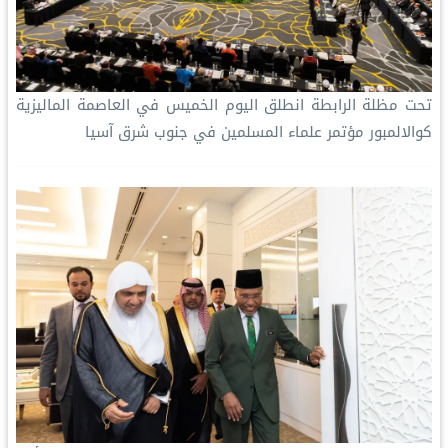
تحت مظلة الرابطة ‏انطلق اليوم الخميس في العاصمة الماليزية
كوالالمبور‬⁩ مؤتمر علماء المسلمين في جنوب شرق آسيا