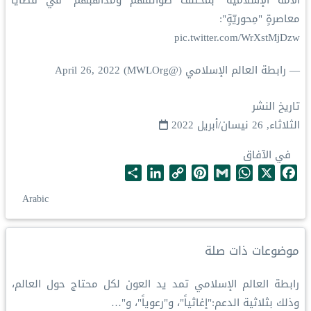
الأمة الإسلامية "بمختلف طوائفهم ومذاهبهم" في قضايا
معاصرةٍ "مِحوريّةٍ":
pic.twitter.com/WrXstMjDzw
— رابطة العالم الإسلامي (@MWLOrg)
April 26, 2022
تاريخ النشر
الثلاثاء, 26 نيسان/أبريل 2022
في الآفاق
S
L
C
P
G
W
X
F
h
i
o
i
m
h
a
Arabic
a
n
p
n
a
a
c
r
k
y
t
i
t
e
e
e
L
e
l
s
b
موضوعات ذات صلة
d
i
r
A
o
I
n
e
p
o
رابطة العالم الإسلامي تمد يد العون لكل محتاج حول العالم،
n
k
s
p
k
وذلك بثلاثية الدعم:"إغاثياً"، و"رعوياً"، و"…
t