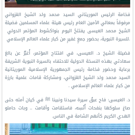
فخامة الرئيس الموريتاني السيد محمد ولد الشيخ الغزواني
مرفوقاً بمعالي الأمين العام رئيس هيئة علماء المسلمين فضيلة
الشيخ ⁧‫محمد العيسى‬⁩ ⁦ يفتتحُ اليوم بنواكشوط المؤتمر الدولي
للسيرة النبوية، بحضور جمعٍ غفيرٍ من كبار علماء العالم الإسلامي.
فضيلة الشيخ د. العيسى، في افتتاح المؤتمر، أُعَبِّرُ عن بالغ
سعادتي بهذه النسخة الدولية للاحتفاء بالسيرة النبوية الشريفة
برعاية وحضور فخامة رئيس الجمهورية الإسلامية الموريتانية
السيد محمد ولد الشيخ الغزواني، ومشاركة قامات علمية بارزة
من كبار علماء العالم الإسلامي .
د. العيسى: فاح عبقُ سيرة سيدنا ونبينا ﷺ في كيان أمته حتى
صاغ سلوكها بنفحات أُنْسِه، فاستقامت وأقامت .. وبات حاملو
الهدي الكريم كأنهم الشامة في الناس.