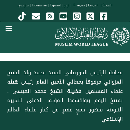
جاوز إلى المحتوى الرئيسي
العربية
|
Français
English
|
|
اردو
|
Español
|
Indonesian
|
فارسي
Menu Arabi
‏فخامة الرئيس الموريتاني السيد محمد ولد الشيخ
الغزواني مرفوقاً بمعالي الأمين العام رئيس هيئة
علماء المسلمين فضيلة الشيخ ⁧‫محمد العيسى‬⁩ ⁦‪‬⁩،
يفتتحُ اليوم بنواكشوط المؤتمر الدولي للسيرة
النبوية، بحضور جمعٍ غفيرٍ من كبار علماء العالم
الإسلامي