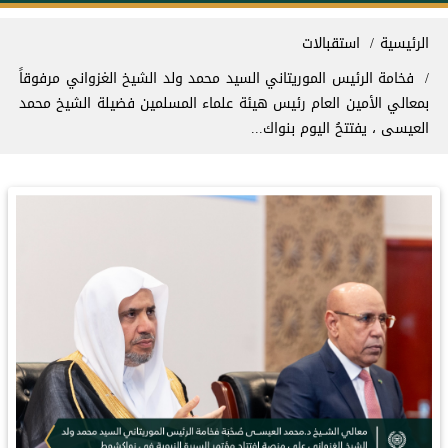
سار التنقل
الرئيسية
استقبالات
‏فخامة الرئيس الموريتاني السيد محمد ولد الشيخ الغزواني مرفوقاً
بمعالي الأمين العام رئيس هيئة علماء المسلمين فضيلة الشيخ ⁧‫محمد
العيسى‬⁩ ⁦‪‬⁩، يفتتحُ اليوم بنواك...