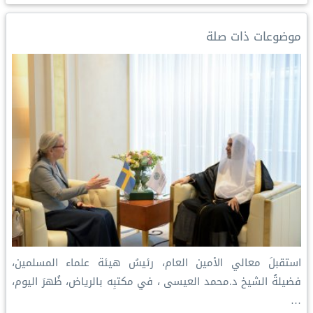
d
i
r
A
o
I
n
e
p
o
موضوعات ذات صلة
n
k
s
p
k
t
استقبلَ معالي الأمين العام، رئيسُ هيئة علماء المسلمين،
فضيلةُ الشيخ د.⁧‫محمد العيسى‬⁩ ‬⁩، في مكتبِه بالرياض، ظُهرَ اليوم،
…