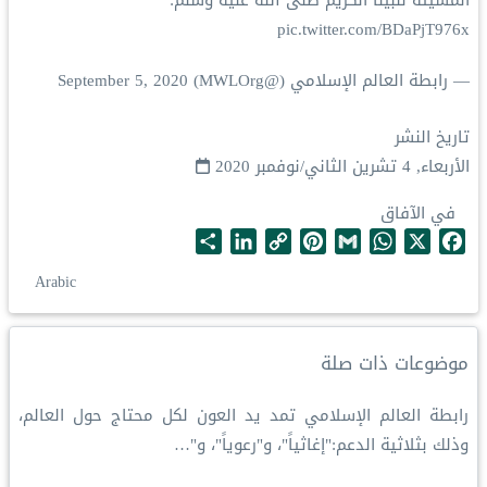
المسيئة لنبينا الكريم صلى الله عليه وسلم:
pic.twitter.com/BDaPjT976x
— رابطة العالم الإسلامي (@MWLOrg)
September 5, 2020
تاريخ النشر
الأربعاء, 4 تشرين الثاني/نوفمبر 2020
في الآفاق
S
L
C
P
G
W
X
F
h
i
o
i
m
h
a
Arabic
a
n
p
n
a
a
c
r
k
y
t
i
t
e
e
e
L
e
l
s
b
موضوعات ذات صلة
d
i
r
A
o
I
n
e
p
o
رابطة العالم الإسلامي تمد يد العون لكل محتاج حول العالم،
n
k
s
p
k
وذلك بثلاثية الدعم:"إغاثياً"، و"رعوياً"، و"…
t