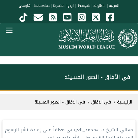
جاوز إلى المحتوى الرئيسي
العربية
|
Français
English
|
|
اردو
|
Español
|
Indonesian
|
فارسي
Menu Arabi
في الآفاق - الصور المسيئة
سار التنقل
الرئيسية
في الآفاق
في الآفاق - الصور المسيئة
معالي الشيخ د.
#محمد_العيسى
معلقاً على إعادة نشر الرسوم