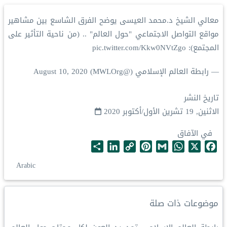
معالي الشيخ د.محمد العيسى يوضح الفرق الشاسع بين مشاهير
مواقع التواصل الاجتماعي "حول العالم" .. (من ناحية التأثير على
المجتمع):
pic.twitter.com/Kkw0NVtZgo
— رابطة العالم الإسلامي (@MWLOrg)
August 10, 2020
تاريخ النشر
الاثنين, 19 تشرين الأول/أكتوبر 2020
في الآفاق
S
L
C
P
G
W
X
F
h
i
o
i
m
h
a
Arabic
a
n
p
n
a
a
c
r
k
y
t
i
t
e
e
e
L
e
l
s
b
موضوعات ذات صلة
d
i
r
A
o
I
n
e
p
o