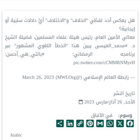
هل يعكس أحد لفظَي "الخلاف" و"الاختلاف" أيَّ دلالات سلبية أو
إيجابية؟
معالي الأمين العام، رئيس هيئة علماء المسلمين، فضيلة الشيخ
د.
#محمد_العيسى
يبين هذا "الخطأ اللغوي المشهور" عبر
برنامجه الرمضاني:
#بالتي_هي_أحسن
:
pic.twitter.com/cCMMRNMyrH
— رابطة العالم الإسلامي (@MWLOrg)
March 26, 2023
تاريخ النشر
الأحد, 26 آذار/مارس 2023
وسوم
في الآفاق
S
L
C
P
G
W
X
F
h
i
o
i
m
h
a
Arabic
a
n
p
n
a
a
c