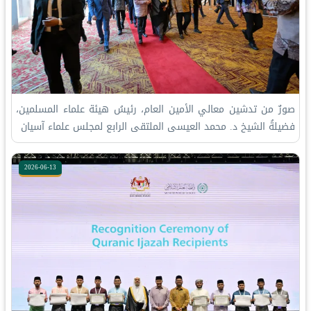
صورٌ من تدشين معالي الأمين العام، رئيسُ هيئة علماء المسلمين،
فضيلةُ الشيخ د. ⁧‫محمد العيسى‬⁩‬⁩ الملتقى الرابع لمجلس علماء آسيان
2026-06-13