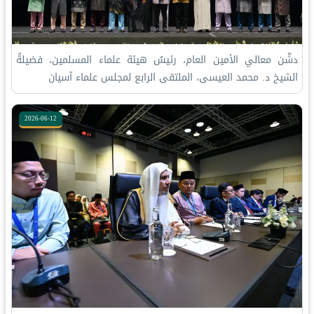
‏دشّن معالي الأمين العام، رئيسُ هيئة علماء المسلمين، فضيلةُ
الشيخ د. ⁧‫محمد العيسى‬⁩‬⁩، الملتقى الرابع لمجلس علماء آسيان
2026-06-12