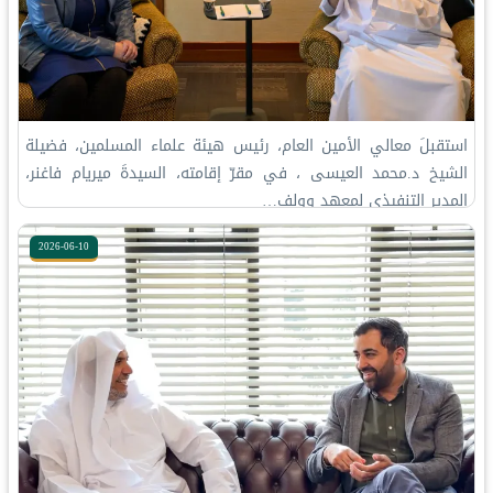
‏استقبلَ معالي الأمين العام، رئيس هيئة علماء المسلمين، فضيلة
الشيخ د.⁧‫محمد العيسى‬⁩ ‬⁩، في مقرّ إقامته، السيدةَ ميريام فاغنر،
المدير التنفيذي لمعهد وولف…
2026-06-10