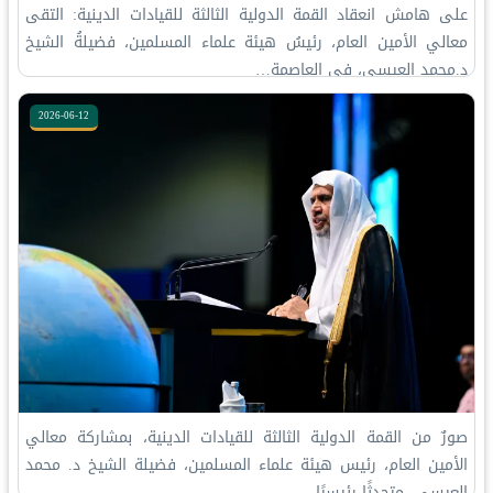
على هامش انعقاد القمة الدولية الثالثة للقيادات الدينية: ‏التقى
معالي الأمين العام، رئيسُ هيئة علماء المسلمين، فضيلةُ الشيخ
د.⁧‫محمد العيسى‬⁩‬⁩، في العاصمة…
2026-06-12
صورٌ من القمة الدولية الثالثة للقيادات الدينية، بمشاركة معالي
الأمين العام، رئيس هيئة علماء المسلمين، فضيلة الشيخ د. ⁧‫محمد
العيسى‬⁩ ‬⁩ متحدثًا رئيسيًا…