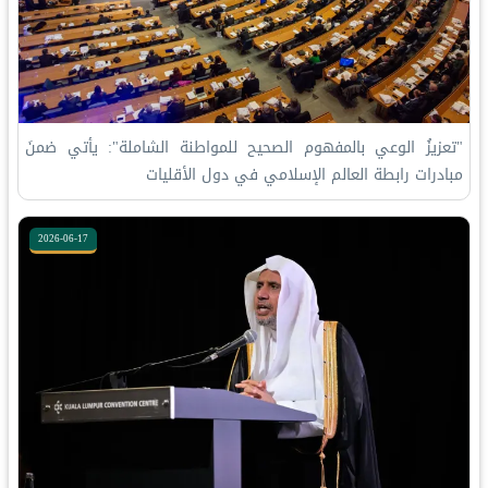
‏"تعزيزُ الوعي بالمفهوم الصحيح للمواطنة الشاملة": ‏يأتي ضمنَ
مبادرات ⁧‫رابطة العالم الإسلامي‬⁩ في دول الأقليات
2026-06-17