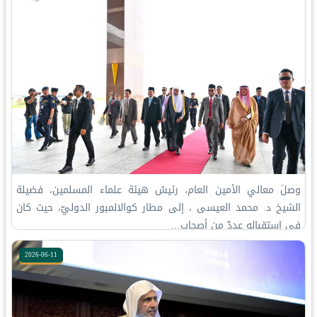
وصلَ معالي الأمين العام، رئيسُ هيئة علماء المسلمين، فضيلة
الشيخ د.⁧‫ محمد العيسى‬⁩ ‬⁩، إلى مطار كوالالمبور الدوليّ، حيث كان
في استقباله عددٌ من أصحاب…
2026-06-11