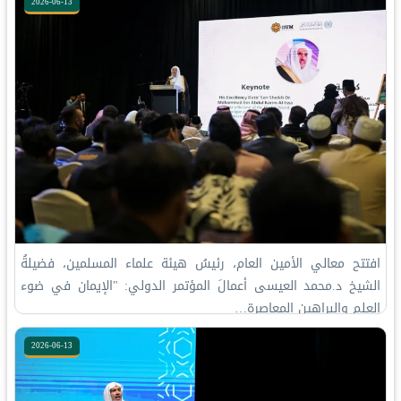
2026-06-13
‏افتتح معالي الأمين العام، رئيسُ هيئة علماء المسلمين، فضيلةُ
الشيخ د.⁧‫محمد العيسى‬⁩‬⁩ أعمالَ المؤتمر الدولي: "الإيمان في ضوء
العلم والبراهين المعاصرة…
2026-06-13