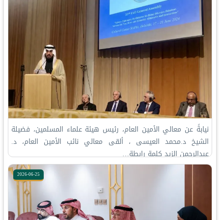
‏نيابةً عن معالي الأمين العام، رئيس هيئة علماء المسلمين، فضيلة
الشيخ د.⁧‫محمد العيسى‬⁩ ‬⁩، ألقى معالي نائب الأمين العام، د.
عبدالرحمن الزيد كلمة رابطة…
2026-06-25