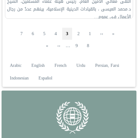
‏التقى معالي الأمين العام، رئيس هيئة علماء المسلمين، الشيخ
د.⁧‫محمد العيسى‬⁩‬⁩ ، بالقيادات الدينية الإسلامية، بينهم عددٌ من رجال
الأعمال في عموم…
ترقيم الصفحات
الصفحة الأولى
الصفحة
الصفحة السابقة
الصفحة
الصفحة
الصفحة الحاليّة
الصفحة
الصفحة
الصفحة
7
6
5
4
3
2
1
‹‹
«
الصفحة
الصفحة
الصفحة التالية
الصفحة الأخيرة
»
››
…
9
8
Arabic
English
French
Urdu
Persian, Farsi
Indonesian
Español