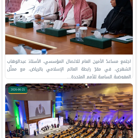
اجتمع مساعدُ الأمين العام للاتصال المؤسسي، الأستاذ عبدالوهاب
الشهري، في مقرّ ⁧‫رابطة العالم الإسلامي‬⁩ بالرياض، مع ممثِّل
المفوضية السامية للأمم المتحدة…
2026-06-25