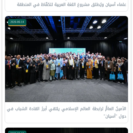
علماء آسيان ويُطلق مشروعَ اللغة العربية للحُفّاظ في المنطقة
2026-06-14
الأمينُ العامُّ لرابطة العالم الإسلامي يلتقي أبرزَ القادة الشباب في
دول "آسيان"