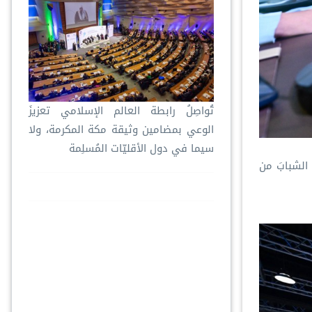
تُواصِلُ ⁧‫رابطة العالم الإسلامي‬⁩ تعزيزَ
الوعي بمضامين وثيقة مكة المكرمة، ولا
سيما في دول الأقليّات المُسلِمة
 الشبابَ من