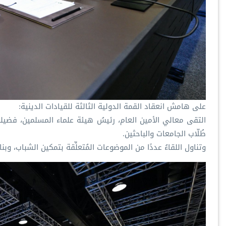
‏على هامش انعقاد القمة الدولية الثالثة للقيادات الدينية:
‏التقى معالي الأمين العام، رئيسُ هيئة علماء المسلمين، فضيلة‫‬‬
طُلّاب الجامعات والباحثين.
‏وتناول اللقاءُ عددًا من الموضوعات المُتعلِّقة بتمكين الشباب، وبن