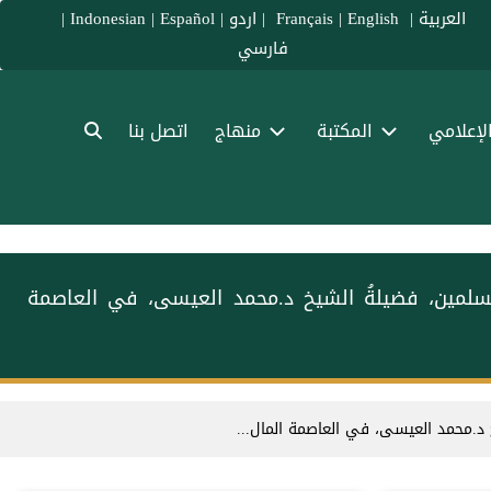
العربية
|
Français
English
|
|
اردو
|
Español
|
Indonesian
|
فارسي
الإعلامي
المكتبة
منهاج
اتصل بنا
لمسلمين، فضيلةُ الشيخ د.⁧محمد العيسى⁩⁩، في العاصمة
 د.⁧محمد العيسى⁩⁩، في العاصمة المال...