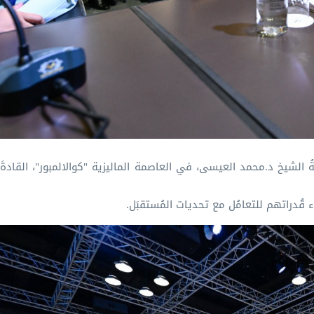
ُ الشيخ د.⁧محمد العيسى⁩⁩، في العاصمة الماليزية "كوالالمبور"، القادةَ
اء قُدراتهم للتعامُل مع تحديات المُستقبَل.