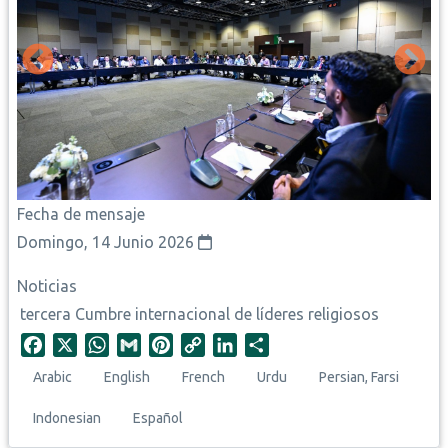
Fecha de mensaje
Domingo, 14 Junio 2026
Noticias
tercera Cumbre internacional de líderes religiosos
F
X
W
G
P
C
L
S
a
h
m
i
o
i
h
Arabic
English
French
Urdu
Persian, Farsi
c
a
a
n
p
n
a
e
t
i
t
y
k
r
Indonesian
Español
b
s
l
e
L
e
e