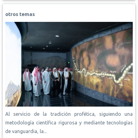
o
A
r
i
d
o
p
e
n
I
otros temas
k
p
s
k
n
t
Al servicio de la tradición profética, siguiendo una
metodología científica rigurosa y mediante tecnologías
de vanguardia, la...