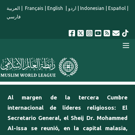
Pasar al contenido principal
العربية
|
Français
|
English
|
اردو
|
Indonesian
|
Español
|
فارسي
menu spanish
Al margen de la tercera Cumbre
internacional de líderes religiosos: El
Secretario General, el Sheij Dr. Mohammed
Al-Issa se reunió, en la capital malasia,