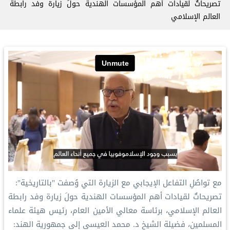
‏تصريحاتٌ لقيادات أهم المؤسسات الهندية حولَ زيارة وفد ⁧‫رابطة
العالم الإسلامي‬⁩
مع تواصُلِ التفاعل الإيجابي مع الزيارة التي وُصفت "بالتاريخية":
‏تصريحاتٌ لقيادات أهم المؤسسات الهندية حولَ زيارة وفد ⁧‫رابطة
العالم الإسلامي‬⁩، برئاسة معالي الأمين العام، رئيس هيئة علماء
المسلمين، فضيلة الشيخ د.⁧‫ محمد العيسى‬⁩ إلى جمهورية الهند: