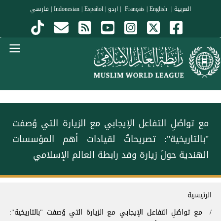
جاوز إلى المحتوى الرئيسي
العربية
|
Français
English
|
|
اردو
|
Español
|
Indonesian
|
فارسي
Menu Arabi
مع تواصُلِ التفاعل الإيجابي مع الزيارة التي وُصفت
"بالتاريخية": ‏تصريحاتٌ لقيادات أهم المؤسسات
الهندية حولَ زيارة وفد ⁧‫رابطة العالم الإسلامي‬⁩
سار التنقل
الرئيسية
مع تواصُلِ التفاعل الإيجابي مع الزيارة التي وُصفت "بالتاريخية":