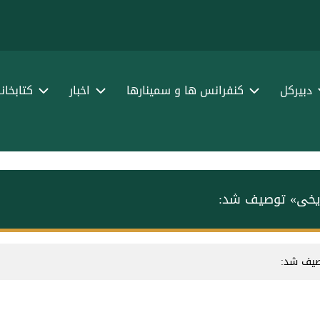
ا
ف
دبیرکل
کنفرانس ها و سمینارها
اخبار
کتابخان
اریخی» توصیف شد:
وصیف شد: