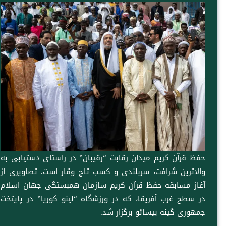
I
n
e
p
o
n
k
s
p
k
t
حفظ قرآن کریم میدان رقابت “رقیبان” در راستای دستیابی به
والاترین شرافت، سربلندی و کسب تاج وقار است. تصاویری از
آغاز مسابقه حفظ قرآن کریم سازمان همبستگی جهان اسلام
در سطح غرب آفریقا، که در ورزشگاه “لینو کوریا” در پایتخت
جمهوری گینه بیسائو برگزار شد.