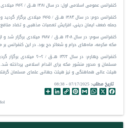
کنفرانس عمومی اسلامی اول: در سال ۱۳۸۱ هـ.ق / ۱۹۶۲ میلادی برگزار شد و بر اساس مصوبه‌ی آن، سازمان تأسیس شد.
کنفرانس دوم: در سال ۱۳۸۴ هـ.ق
جمله ضعف ایمان دینی، افزایش تعصبات مذهبی و تضاد منافع م
کنفرانس سوم: در سال ۱۴۰۸ هـ.ق
مکه مکرمه، ماه‌های حرام و شعائر حج بود. در این کنفرانس بر 
کنفرانس چهارم: در سال ۴۲۳
مسلمان و صدور منشور مکه برای اقدام اسلامی پرداخته شد. ه
هیئت عالی هماهنگی و نیز هیئت جهانی علمای مسلمان گرفته
تاریخ مطلب
07/17/2025 - 08:38
S
L
C
P
G
W
X
F
h
i
o
i
m
h
a
ñol
a
n
p
n
a
a
c
r
k
y
t
i
t
e
e
e
L
e
l
s
b
d
i
r
A
o